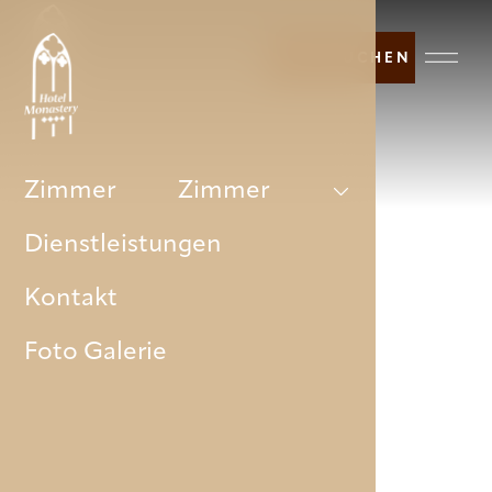
JETZT BUCHEN
Zimmer
Zimmer
Dienstleistungen
Kontakt
Foto Galerie