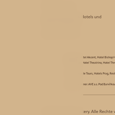
Dienstleistungen
Die Geschichte des Hotels und
dessen Umgebung
Bestpreis-Garantie
Hotel Aida
,
Hotel Akcent
,
Hotel Bishop 
Hotel Taurus
,
Hotel Theatrino
,
Hotel Thr
Partners:
Bicycle Tours
,
Hotels Prag
,
Res
© Business owner: AVE a.s. Pod Barvířko
© 2026 Hotel Monastery. Alle Rechte 