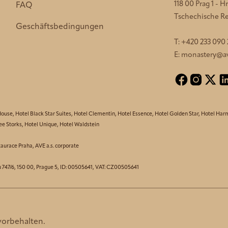
118 00 Prag 1 - 
FAQ
Tschechische Re
Geschäftsbedingungen
T:
+420 233 090
E:
monastery@av
House
,
Hotel Black Star Suites
,
Hotel Clementin
,
Hotel Essence
,
Hotel Golden Star
,
Hotel Har
ee Storks
,
Hotel Unique
,
Hotel Waldstein
taurace Praha
,
AVE a.s. corporate
u 747/6, 150 00, Prague 5, ID: 00505641, VAT: CZ00505641
vorbehalten.