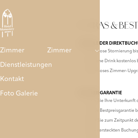
Zimmer
Dienstleistungen
Kontakt
Foto Galerie
Park
EXTRAS & BES
VORTEILE DER DIREKTBUC
Zimmer
Zimmer
Kostenlose Stornierung bis
Welcome Drink kostenlos b
Dienstleistungen
Kostenloses Zimmer-Upgrad
Kontakt
Foto Galerie
BESTPREISGARANTIE
Wenn Sie Ihre Unterkunft d
Unsere Bestpreisgarantie b
Wenn Sie zum Zeitpunkt der
Keine versteckten Buchun