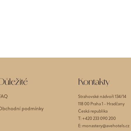
Důležité
Kontakty
FAQ
Strahovské nádvoří 134/14
118 00 Praha 1 - Hradčany
Obchodní podmínky
Česká republika
T:
+420 233 090 200
E:
monastery@avehotels.cz