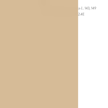
Bus
zastávka Malovanka, linka č.. 143, 149
GPS: 50°5'13.94N; 14°23'22.4E