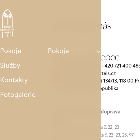
Pokoje
Služby
Kontakty
Fotogalerie
Parkování
Kontaktujte nás
Pokoje
Pokoje
Adresa a recepce
Služby
+420 233 090 200
+420 721 400 48
‍,
monastery@avehotels.cz
Kontakty
Strahovské nádvoří 134/13, 118 00 Pr
Hradčany, Česká republika
Fotogalerie
Městská hromadná doprava
Tram
zastávka Pohořelec, linka č. 22, 23
zastávka Malovanka, linka č. 22, 23, 25, 97