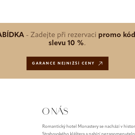
ABÍDKA
- Zadejte při rezervaci
promo kó
slevu 10 %
.
GARANCE NEJNIŽŠÍ CENY
O NÁS
Romantický hotel Monastery se nachází v histor
Strahovského kláštera a nabízí nezapomenutelný