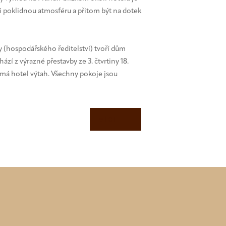
si poklidnou atmosféru a přitom být na dotek
 (hospodářského ředitelství) tvoří dům
chází z výrazné přestavby ze 3. čtvrtiny 18.
má hotel výtah. Všechny pokoje jsou
VÍCE