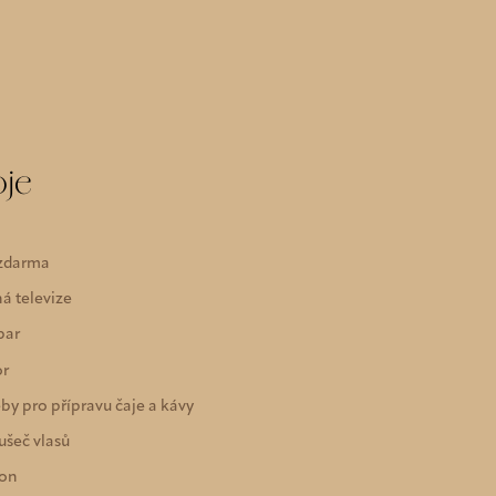
oje
 zdarma
á televize
bar
or
by pro přípravu čaje a kávy
ušeč vlasů
fon