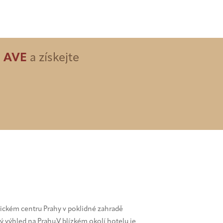
d
AVE
a získejte
ickém centru Prahy v poklidné zahradě
 výhled na Prahu.V blízkém okolí hotelu je