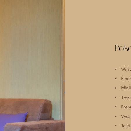
Pok
Wifi
Ploch
Mini
Trez
Potře
Vyso
Tele