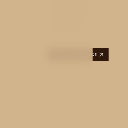
Služby concierge
Hotelový transfer
Letní zahrada
DALŠÍ INFORMACE