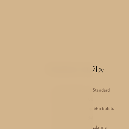
Hotelové služby
6 pokojů Deluxe a 6 Standard
Recepce 7:00 – 19:00
Snídaně formou teplého bufetu
Úschovna zavazadel
WIFI v celém hotelu zdarma